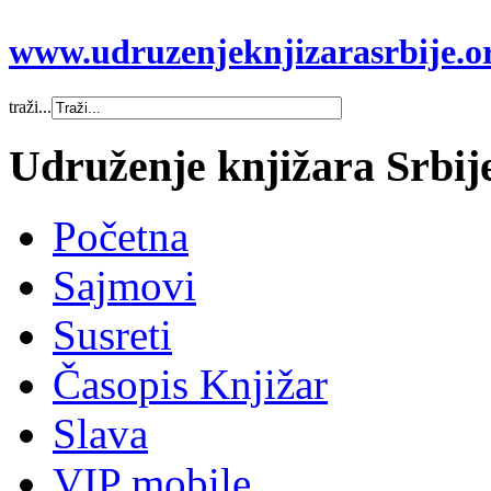
www.udruzenjeknjizarasrbije.or
traži...
Udruženje knjižara Srbij
Početna
Sajmovi
Susreti
Časopis Knjižar
Slava
VIP mobile