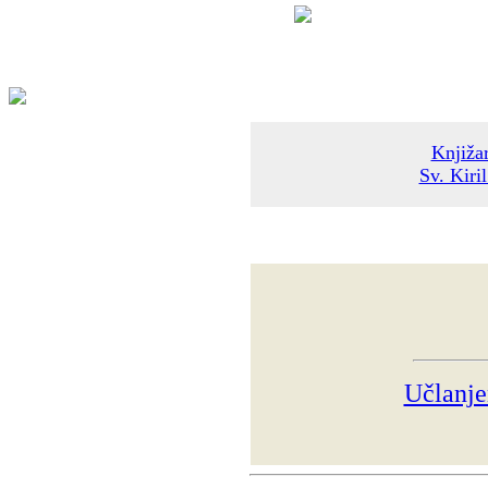
Knjižar
Sv. Kiri
Učlanje